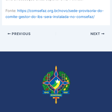
Fonte:
https://comsefaz.org.br/novo/sede-provisoria-do-
comite-gestor-do-ibs-sera-instalada-no-comsefaz/
PREVIOUS
NEXT