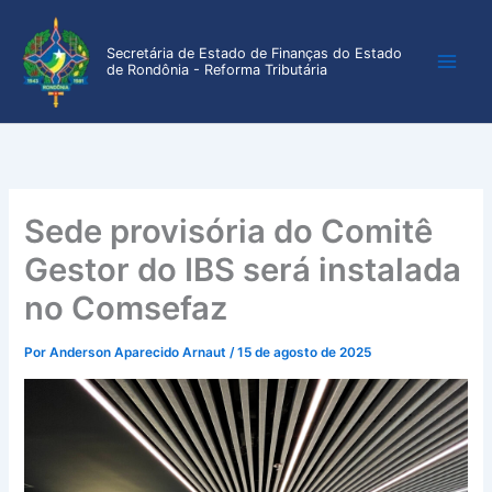
Ir
para
Secretária de Estado de Finanças do Estado
o
de Rondônia - Reforma Tributária
conteúdo
Sede provisória do Comitê
Gestor do IBS será instalada
no Comsefaz
Por
Anderson Aparecido Arnaut
/
15 de agosto de 2025