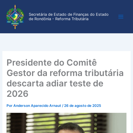
Ir
para
Secretária de Estado de Finanças do Estado
o
de Rondônia - Reforma Tributária
conteúdo
Presidente do Comitê
Gestor da reforma tributária
descarta adiar teste de
2026
Por
Anderson Aparecido Arnaut
/
26 de agosto de 2025