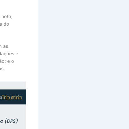
 nota,
ia do
m as
idações e
ão; e o
os.