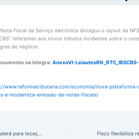
 Nota Fiscal de Serviço eletrônica divulgou o layout da NF
CBS” referentes aos novos tributos incidentes sobre o co
egras de negócio.
Documento na íntegra:
AnexoVI-LeiautesRN_RTC_IBSCBS-
s://www.reformatributaria.com/economia/nova-plataforma-
s-e-moderniza-emissao-de-notas-fiscais/
NFS-e nacional valerá para locação de bens móveis e imóveis, define nota técnica