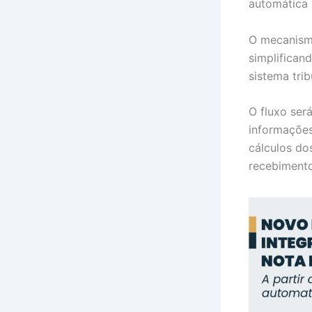
automática 
O mecanismo
simplifican
sistema trib
O fluxo ser
informações
cálculos do
recebimento