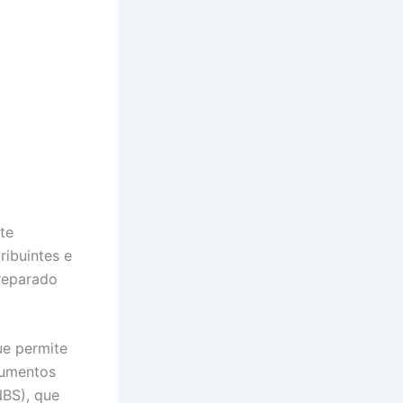
te
ribuintes e
preparado
ue permite
cumentos
NBS), que