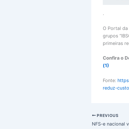
.
O Portal da
grupos “IBS
primeiras r
Confira o 
(1)
Fonte:
http
reduz-custo
PREVIOUS