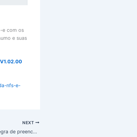
S-e com os
nsumo e suas
V1.02.00
da-nfs-e-
NEXT
Fisco flexibiliza regra de preenchimento de IBS/CBS para janeiro de 2026 e notas fiscais não serão rejeitadas.