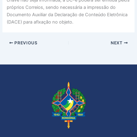
chave não seja informada, a DC-e poderá ser emitida pelos
próprios Correios, sendo necessária a impressão do
Documento Auxiliar da Declaração de Conteúdo Eletrônica
(DACE) para afixação no objeto.
PREVIOUS
NEXT