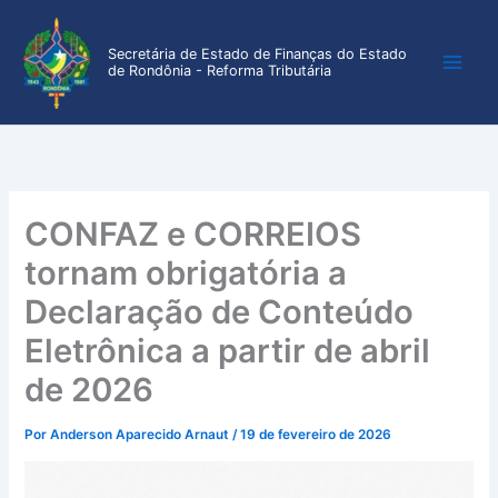
Ir
para
Secretária de Estado de Finanças do Estado
o
de Rondônia - Reforma Tributária
conteúdo
CONFAZ e CORREIOS
tornam obrigatória a
Declaração de Conteúdo
Eletrônica a partir de abril
de 2026
Por
Anderson Aparecido Arnaut
/
19 de fevereiro de 2026