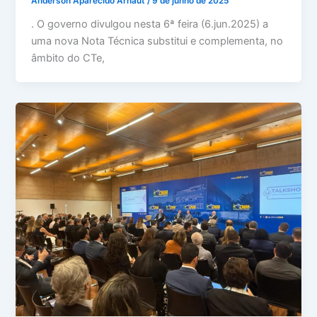
Anderson Aparecido Arnaut
/
9 de junho de 2025
. O governo divulgou nesta 6ª feira (6.jun.2025) a
uma nova Nota Técnica substitui e complementa, no
âmbito do CTe,