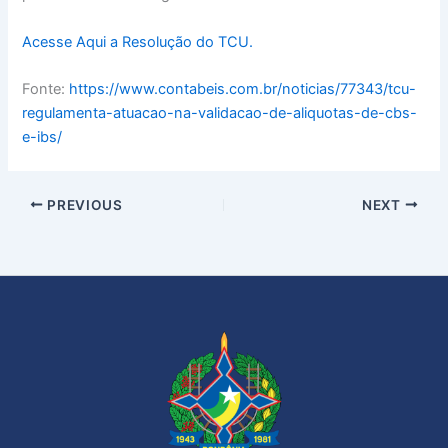
Acesse Aqui a Resolução do TCU.
Fonte:
https://www.contabeis.com.br/noticias/77343/tcu-
regulamenta-atuacao-na-validacao-de-aliquotas-de-cbs-
e-ibs/
PREVIOUS
NEXT