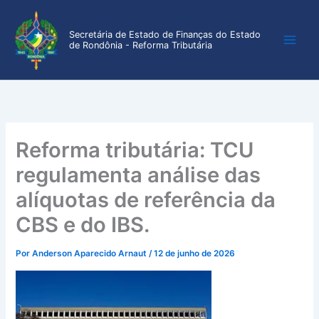
Ir
para
Secretária de Estado de Finanças do Estado
o
de Rondônia - Reforma Tributária
conteúdo
Reforma tributária: TCU
regulamenta análise das
alíquotas de referência da
CBS e do IBS.
Por
Anderson Aparecido Arnaut
/
12 de junho de 2026